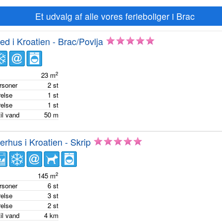
Et udvalg af alle vores ferieboliger i Brac
hed i Kroatien - Brac/Povlja
2
e
23
m
ersoner
2
st
else
1
st
else
1
st
il vand
50
m
hus i Kroatien - Skrip
2
e
145
m
ersoner
6
st
else
3
st
else
2
st
il vand
4
km