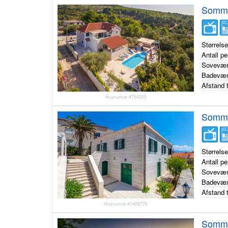
Sommer
Størrels
Antall p
Sovevær
Badevær
Afstand t
Husnumre #754255
Sommer
Størrels
Antall p
Sovevær
Badevær
Afstand t
Husnumre #1406776
Sommer