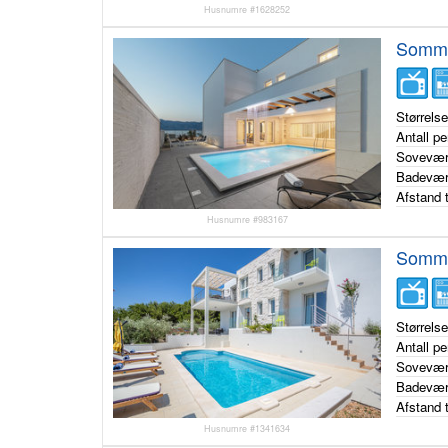
Husnumre #1628252
Sommer
Størrels
Antall p
Sovevær
Badevær
Afstand t
Husnumre #983167
Sommer
Størrels
Antall p
Sovevær
Badevær
Afstand t
Husnumre #1341634