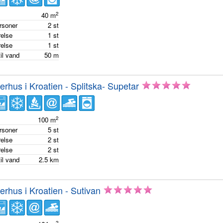
2
e
40
m
ersoner
2
st
else
1
st
else
1
st
il vand
50
m
hus i Kroatien - Splitska- Supetar
2
e
100
m
ersoner
5
st
else
2
st
else
2
st
il vand
2.5
km
hus i Kroatien - Sutivan
2