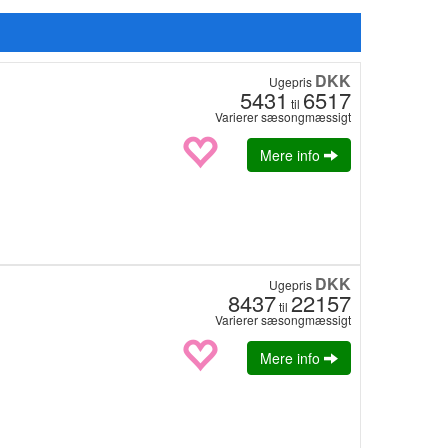
DKK
Ugepris
5431
6517
til
Varierer sæsongmæssigt
Mere info
DKK
Ugepris
8437
22157
til
Varierer sæsongmæssigt
Mere info