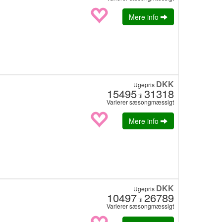
Mere info
DKK
Ugepris
15495
31318
til
Varierer sæsongmæssigt
Mere info
DKK
Ugepris
10497
26789
til
Varierer sæsongmæssigt