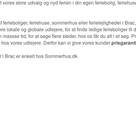
f vores store udvalg og nyd ferien i din egen feriebolig, feriehus
erieboliger, feriehuse, sommerhus eller ferielejligheder i Brac
okale og globale udlejere, for at finde ledige ferieboliger til 
n massse tid, for at søge flere steder, hos os får du alt i et søg. 
hos vores udlejere. Derfor kan vi give vores kunder
prisgarant
eder i Brac er enkelt hos Sommerhus.dk