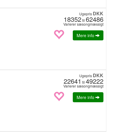
DKK
Ugepris
18352
62486
til
Varierer sæsongmæssigt
Mere info
DKK
Ugepris
22641
49222
til
Varierer sæsongmæssigt
Mere info