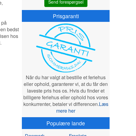
Send forespørgsel
e,
Prisgaranti
, på
den bedst
Prisen hos
i
.
Når du har valgt at bestille et feriehus
eller ophold, garanterer vi, at du får den
laveste pris hos os. Hvis du finder et
billigere feriehus eller ophold hos vores
konkurrenter, betaler vi differencen.
Læs
mere her
Populære lande
Danmark
Frankrig