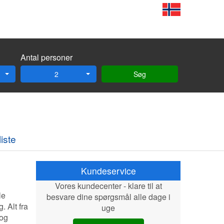
Antal personer
2
Søg
iste
Kundeservice
Vores kundecenter - klare til at
le
besvare dine spørgsmål alle dage i
. Alt fra
uge
 og