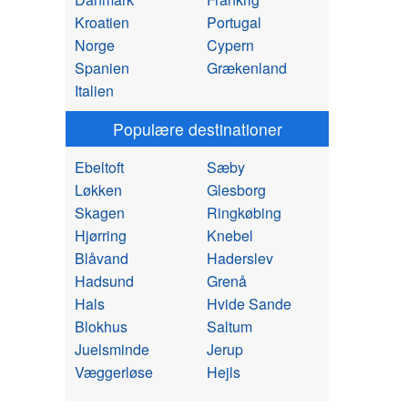
Kroatien
Portugal
Norge
Cypern
Spanien
Grækenland
Italien
Populære destinationer
Ebeltoft
Sæby
Løkken
Glesborg
Skagen
Ringkøbing
Hjørring
Knebel
Blåvand
Haderslev
Hadsund
Grenå
Hals
Hvide Sande
Blokhus
Saltum
Juelsminde
Jerup
Væggerløse
Hejls