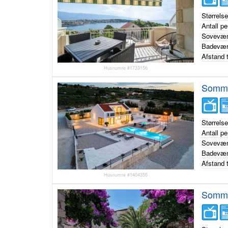
Størrels
Antall p
Sovevær
Badevær
Afstand t
Husnumre #1733156
Sommer
Størrels
Antall p
Sovevær
Badevær
Afstand t
Husnumre #1404355
Sommer