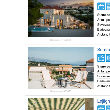
Størrels
Antall p
Sovevær
Badevær
Afstand t
Husnumre #1572515
Sommer
Størrels
Antall p
Sovevær
Badevær
Afstand t
Husnumre #1405475
Lejlig