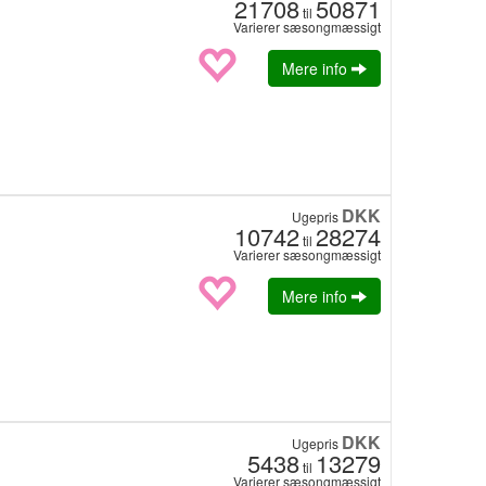
21708
50871
til
Varierer sæsongmæssigt
Mere info
DKK
Ugepris
10742
28274
til
Varierer sæsongmæssigt
Mere info
DKK
Ugepris
5438
13279
til
Varierer sæsongmæssigt