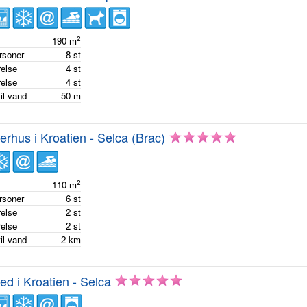
2
e
190
m
ersoner
8
st
else
4
st
else
4
st
il vand
50
m
hus i Kroatien - Selca (Brac)
2
e
110
m
ersoner
6
st
else
2
st
else
2
st
il vand
2
km
hed i Kroatien - Selca