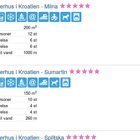
hus i Kroatien - Milna
2
e
200
m
ersoner
12
st
else
6
st
else
6
st
il vand
1000
m
hus i Kroatien - Sumartin
2
e
150
m
ersoner
10
st
else
4
st
else
4
st
il vand
260
m
hus i Kroatien - Splitska