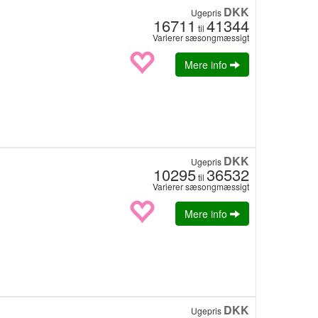
DKK
Ugepris
16711
41344
til
Varierer sæsongmæssigt
Mere info
DKK
Ugepris
10295
36532
til
Varierer sæsongmæssigt
Mere info
DKK
Ugepris