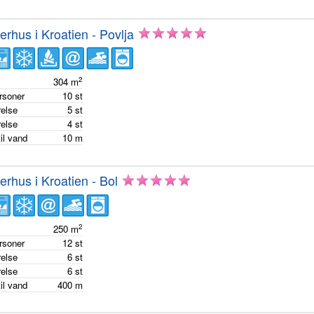
hus i Kroatien - Povlja
2
e
304
m
ersoner
10
st
else
5
st
else
4
st
il vand
10
m
hus i Kroatien - Bol
2
e
250
m
ersoner
12
st
else
6
st
else
6
st
il vand
400
m