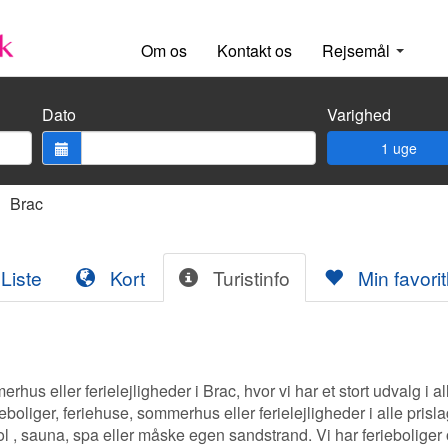
Om os
Kontakt os
Rejsemål
Dato
Varighed
1 uge
Brac
Liste
Kort
Turistinfo
Min favoritl
rhus eller ferielejligheder i Brac, hvor vi har et stort udvalg i al
liger, feriehuse, sommerhus eller ferielejligheder i alle prislag
ol , sauna, spa eller måske egen sandstrand. Vi har ferieboliger