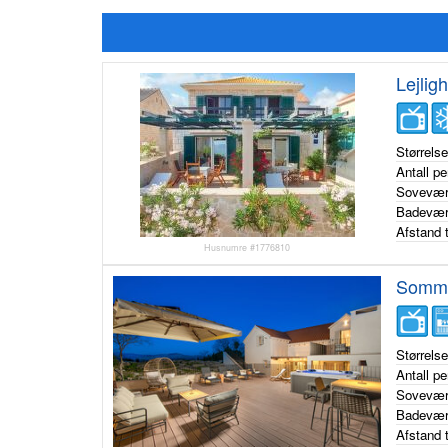
Lejlig
Størrels
Antall p
Sovevær
Badevær
Afstand t
Husnumre #1776810
Sommer
Størrels
Antall p
Sovevær
Badevær
Afstand t