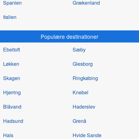
Spanien
Grækenland
Italien
Populære destinationer
Ebeltoft
Sæby
Løkken
Glesborg
Skagen
Ringkøbing
Hjørring
Knebel
Blåvand
Haderslev
Hadsund
Grenå
Hals
Hvide Sande