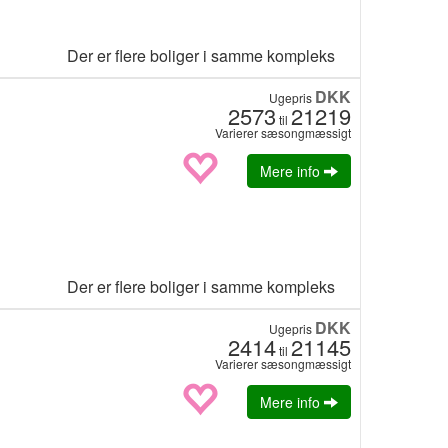
Der er flere boliger i samme kompleks
DKK
Ugepris
2573
21219
til
Varierer sæsongmæssigt
Mere info
Der er flere boliger i samme kompleks
DKK
Ugepris
2414
21145
til
Varierer sæsongmæssigt
Mere info