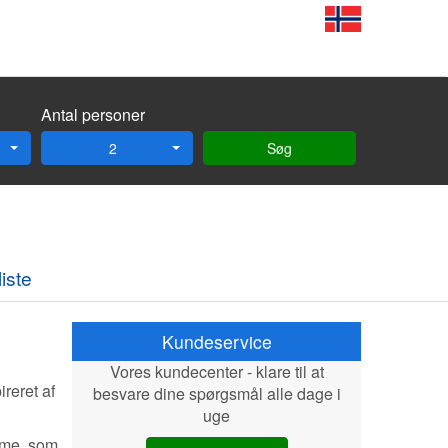
Antal personer
2
Søg
iste
Kundeservice
Vores kundecenter - klare til at
reret af
besvare dine spørgsmål alle dage i
uge
mme, som