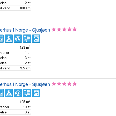
else
2
st
il vand
1000
m
rhus i Norge - Sjusjøen
2
e
123
m
ersoner
11
st
else
3
st
else
2
st
il vand
3.5
km
rhus i Norge - Sjusjøen
2
e
125
m
ersoner
10
st
else
3
st