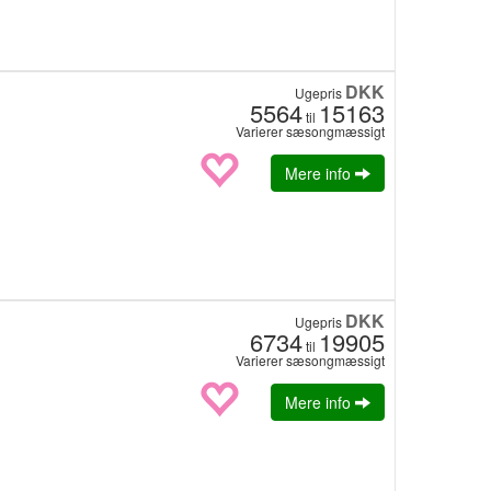
DKK
Ugepris
5564
15163
til
Varierer sæsongmæssigt
Mere info
DKK
Ugepris
6734
19905
til
Varierer sæsongmæssigt
Mere info