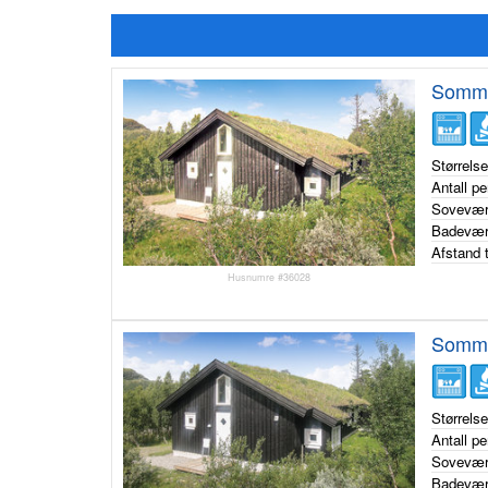
Somme
Størrels
Antall p
Sovevær
Badevær
Afstand t
Husnumre #36028
Somme
Størrels
Antall p
Sovevær
Badevær