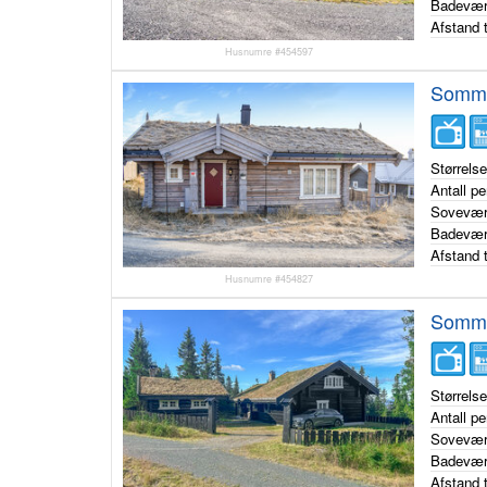
Badevær
Afstand t
Husnumre #454597
Somme
Størrels
Antall p
Sovevær
Badevær
Afstand t
Husnumre #454827
Somme
Størrels
Antall p
Sovevær
Badevær
Afstand t