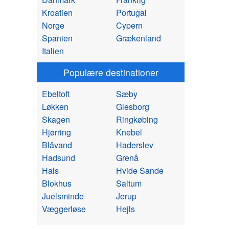
Kroatien
Portugal
Norge
Cypern
Spanien
Grækenland
Italien
Populære destinationer
Ebeltoft
Sæby
Løkken
Glesborg
Skagen
Ringkøbing
Hjørring
Knebel
Blåvand
Haderslev
Hadsund
Grenå
Hals
Hvide Sande
Blokhus
Saltum
Juelsminde
Jerup
Væggerløse
Hejls