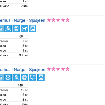
else
1
st
il vand
2
km
rhus i Norge - Sjusjøen
2
e
60
m
ersoner
7
st
else
3
st
else
1
st
il vand
300
m
rhus i Norge - Sjusjøen
2
e
140
m
ersoner
12
st
else
5
st
else
2
st
il vand
3
km