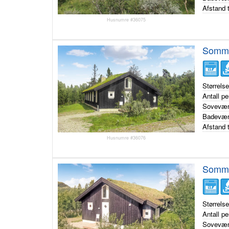
Afstand t
Husnumre #36075
Somme
Størrels
Antall p
Sovevær
Badevær
Afstand t
Husnumre #36076
Somme
Størrels
Antall p
Sovevær