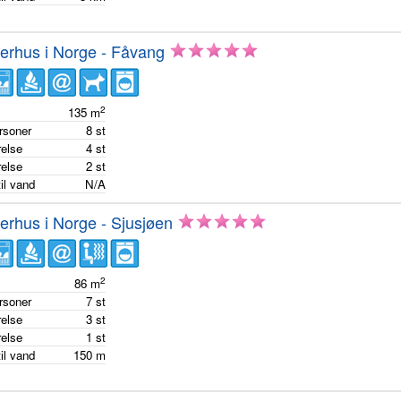
rhus i Norge - Fåvang
2
e
135
m
ersoner
8
st
else
4
st
else
2
st
il vand
N/A
rhus i Norge - Sjusjøen
2
e
86
m
ersoner
7
st
else
3
st
else
1
st
il vand
150
m