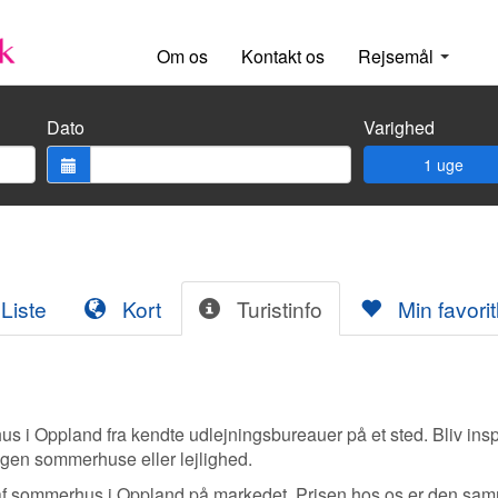
Om os
Kontakt os
Rejsemål
Dato
Varighed
1 uge
Liste
Kort
Turistinfo
Min favoritl
 Oppland fra kendte udlejningsbureauer på et sted. Bliv inspi
 egen sommerhuse eller lejlighed.
af sommerhus i Oppland på markedet. Prisen hos os er den sa