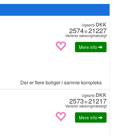
DKK
Ugepris
2574
21227
til
Varierer sæsongmæssigt
Mere info
Der er flere boliger i samme kompleks
DKK
Ugepris
2573
21217
til
Varierer sæsongmæssigt
Mere info