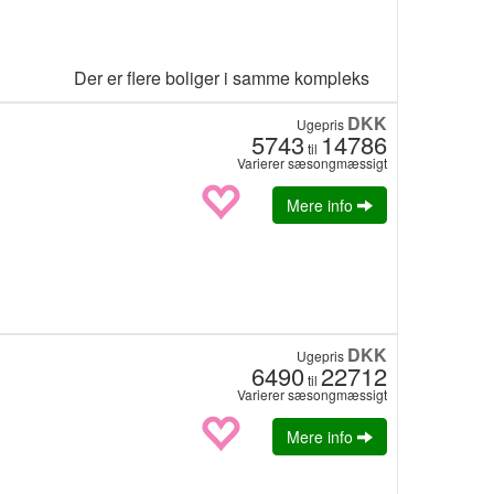
Der er flere boliger i samme kompleks
DKK
Ugepris
5743
14786
til
Varierer sæsongmæssigt
Mere info
DKK
Ugepris
6490
22712
til
Varierer sæsongmæssigt
Mere info