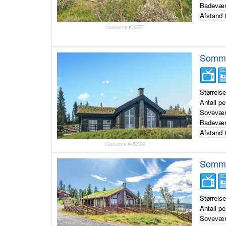
Badevær
Afstand t
Husnumre #36077
Somme
Størrels
Antall p
Sovevær
Badevær
Afstand t
Husnumre #452590
Somme
Størrels
Antall p
Sovevær