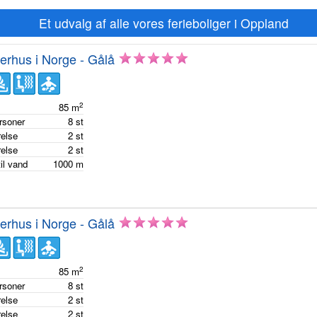
Et udvalg af alle vores ferieboliger i Oppland
rhus i Norge - Gålå
2
e
85
m
ersoner
8
st
else
2
st
else
2
st
il vand
1000
m
rhus i Norge - Gålå
2
e
85
m
ersoner
8
st
else
2
st
else
2
st