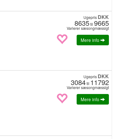
DKK
Ugepris
8635
9665
til
Varierer sæsongmæssigt
Mere info
DKK
Ugepris
3084
11792
til
Varierer sæsongmæssigt
Mere info