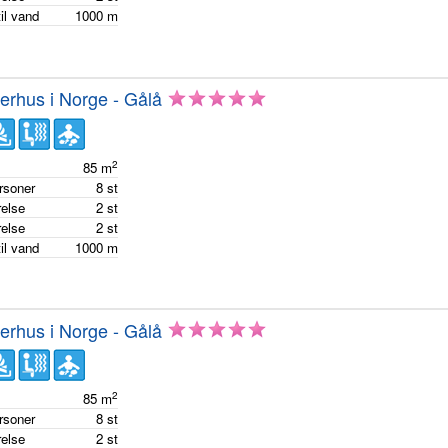
il vand
1000
m
rhus i Norge - Gålå
2
e
85
m
ersoner
8
st
else
2
st
else
2
st
il vand
1000
m
rhus i Norge - Gålå
2
e
85
m
ersoner
8
st
else
2
st