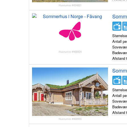
Husnumre #454821
Somme
Størrels
Antall p
Sovevær
Husnumre #466924
Badevær
Afstand t
Somme
Størrels
Antall p
Sovevær
Badevær
Afstand t
Husnumre #469955