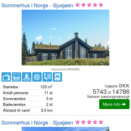
Sommerhus i Norge - Sjusjøen
Husnumre #452590
DKK
Ugepris
2
Størrelse
123
m
5743
14786
til
Antall personer
11
st
Varierer sæsongmæssigt
Soveværelse
3
st
Mere info
Badeværelse
2
st
Afstand til vand
3.5
km
Sommerhus i Norge - Sjusjøen