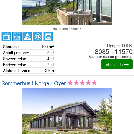
Husnumre #735948
DKK
Ugepris
2
Størrelse
100
m
3085
11570
til
Antall personer
9
st
Varierer sæsongmæssigt
Soveværelse
4
st
Mere info
Badeværelse
2
st
Afstand til vand
2
km
Sommerhus i Norge - Øyer