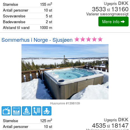
DKK
Ugepris
2
Størrelse
155
m
3533
13160
til
Antall personer
10
st
Varierer sæsongmæssigt
Soveværelse
5
st
Mere info
Badeværelse
2
st
Afstand til vand
1000
m
Sommerhus i Norge - Sjusjøen
Husnumre #1398109
DKK
Ugepris
2
Størrelse
125
m
4535
18147
til
Antall personer
10
st