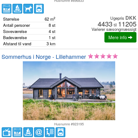
Husnumre #896833
DKK
Ugepris
2
Størrelse
62
m
4433
11205
til
Antall personer
8
st
Varierer sæsongmæssigt
Soveværelse
4
st
Mere info
Badeværelse
1
st
Afstand til vand
3
km
Sommerhus i Norge - Lillehammer
Husnumre #923195