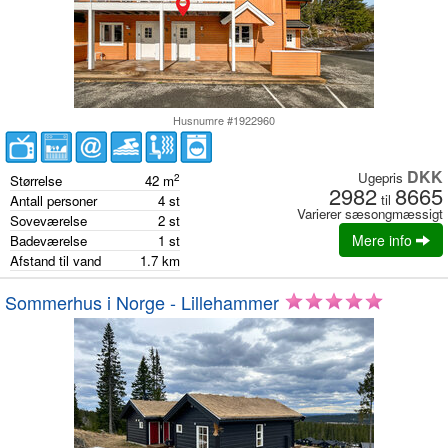
Husnumre #1922960
DKK
Ugepris
2
Størrelse
42
m
2982
8665
til
Antall personer
4
st
Varierer sæsongmæssigt
Soveværelse
2
st
Mere info
Badeværelse
1
st
Afstand til vand
1.7
km
Sommerhus i Norge - Lillehammer