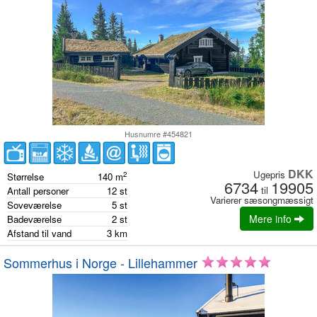
Husnumre #454821
DKK
Ugepris
2
Størrelse
140
m
6734
19905
til
Antall personer
12
st
Varierer sæsongmæssigt
Soveværelse
5
st
Mere info
Badeværelse
2
st
Afstand til vand
3
km
Sommerhus i Norge - Lillehammer