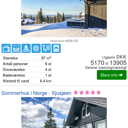
Husnumre #526135
DKK
Ugepris
2
Størrelse
87
m
5170
13905
til
Antall personer
6
st
Varierer sæsongmæssigt
Soveværelse
4
st
Mere info
Badeværelse
1
st
Afstand til vand
6.4
km
Sommerhus i Norge - Sjusjøen