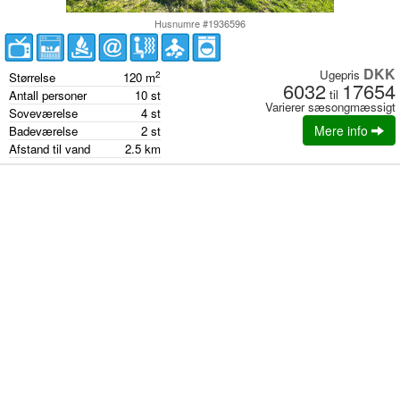
Husnumre #1936596
DKK
Ugepris
2
Størrelse
120
m
6032
17654
til
Antall personer
10
st
Varierer sæsongmæssigt
Soveværelse
4
st
Mere info
Badeværelse
2
st
Afstand til vand
2.5
km