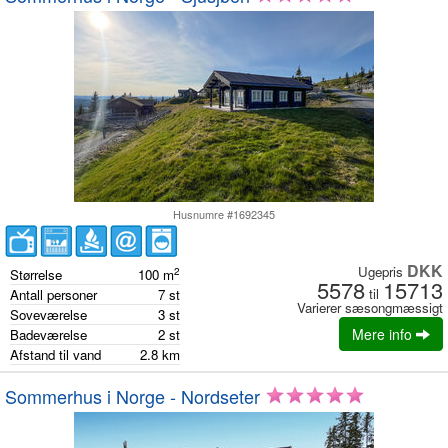
Husnumre #1692345
DKK
Ugepris
2
Størrelse
100
m
5578
15713
til
Antall personer
7
st
Varierer sæsongmæssigt
Soveværelse
3
st
Mere info
Badeværelse
2
st
Afstand til vand
2.8
km
Sommerhus i Norge - Nordseter