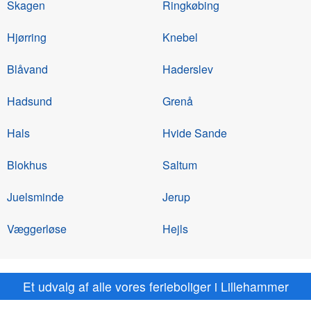
Skagen
Ringkøbing
Hjørring
Knebel
Blåvand
Haderslev
Hadsund
Grenå
Hals
Hvide Sande
Blokhus
Saltum
Juelsminde
Jerup
Væggerløse
Hejls
Et udvalg af alle vores ferieboliger i Lillehammer