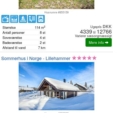
Husnumre #855159
DKK
Ugepris
2
Størrelse
114
m
4339
12766
til
Antall personer
8
st
Varierer sæsongmæssigt
Soveværelse
4
st
Mere info
Badeværelse
2
st
Afstand til vand
7
km
Sommerhus i Norge - Lillehammer