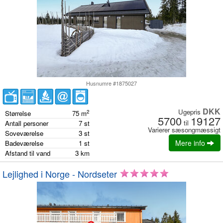
Husnumre #1875027
DKK
Ugepris
2
Størrelse
75
m
5700
19127
til
Antall personer
7
st
Varierer sæsongmæssigt
Soveværelse
3
st
Mere info
Badeværelse
1
st
Afstand til vand
3
km
Lejlighed i Norge - Nordseter