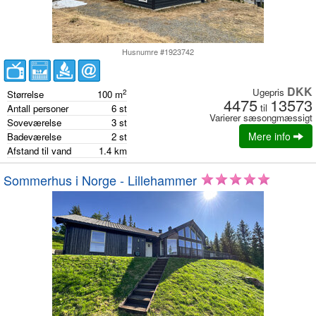
Husnumre #1923742
DKK
Ugepris
2
Størrelse
100
m
4475
13573
til
Antall personer
6
st
Varierer sæsongmæssigt
Soveværelse
3
st
Mere info
Badeværelse
2
st
Afstand til vand
1.4
km
Sommerhus i Norge - Lillehammer