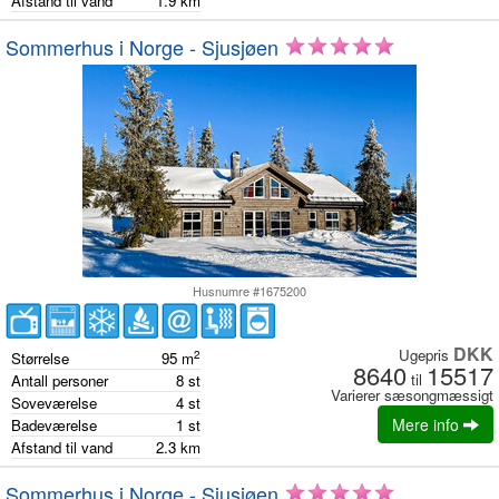
Afstand til vand
1.9
km
Sommerhus i Norge - Sjusjøen
Husnumre #1675200
DKK
Ugepris
2
Størrelse
95
m
8640
15517
til
Antall personer
8
st
Varierer sæsongmæssigt
Soveværelse
4
st
Mere info
Badeværelse
1
st
Afstand til vand
2.3
km
Sommerhus i Norge - Sjusjøen