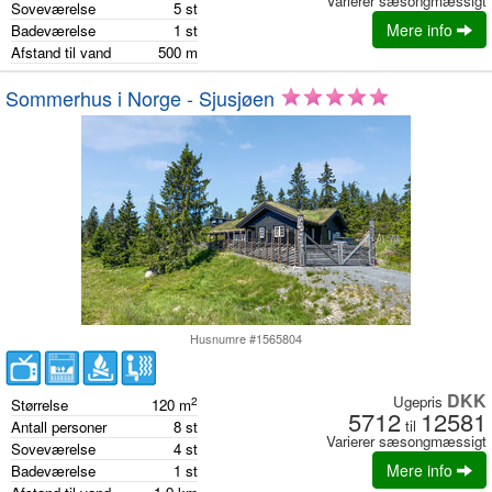
Varierer sæsongmæssigt
Soveværelse
5
st
Mere info
Badeværelse
1
st
Afstand til vand
500
m
Sommerhus i Norge - Sjusjøen
Husnumre #1565804
DKK
Ugepris
2
Størrelse
120
m
5712
12581
til
Antall personer
8
st
Varierer sæsongmæssigt
Soveværelse
4
st
Mere info
Badeværelse
1
st