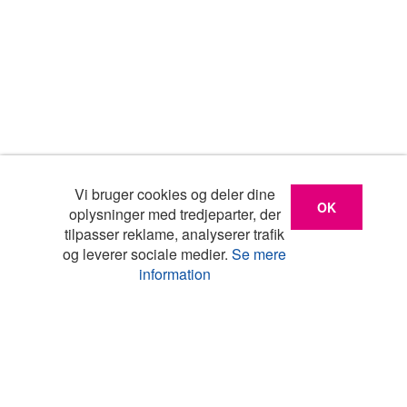
Vi bruger cookies og deler dine
OK
oplysninger med tredjeparter, der
tilpasser reklame, analyserer trafik
og leverer sociale medier.
Se mere
information
Liste
Kort
Turistinfo
Min
favoritliste
Populære land
Feriebolig Belgien