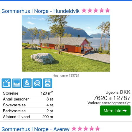
Sommerhus i Norge - Hundeidvik
Husnumre #35724
DKK
Ugepris
2
Størrelse
120
m
7620
12787
til
Antall personer
8
st
Varierer sæsongmæssigt
Soveværelse
4
st
Mere info
Badeværelse
2
st
Afstand til vand
200
m
Sommerhus i Norge - Averøy