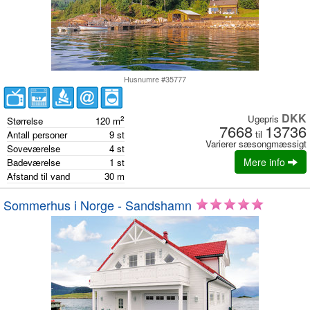
Husnumre #35777
DKK
Ugepris
2
Størrelse
120
m
7668
13736
til
Antall personer
9
st
Varierer sæsongmæssigt
Soveværelse
4
st
Mere info
Badeværelse
1
st
Afstand til vand
30
m
Sommerhus i Norge - Sandshamn