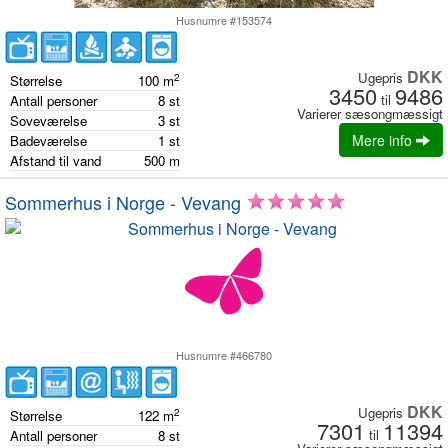
Husnumre #153574
DKK
Ugepris
2
Størrelse
100
m
3450
9486
til
Antall personer
8
st
Varierer sæsongmæssigt
Soveværelse
3
st
Mere info
Badeværelse
1
st
Afstand til vand
500
m
Sommerhus i Norge - Vevang
Husnumre #466780
DKK
Ugepris
2
Størrelse
122
m
7301
11394
til
Antall personer
8
st