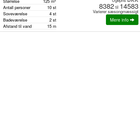
Ugepris
Størrelse
125
m
8382
14583
til
Antall personer
10
st
Varierer sæsongmæssigt
Soveværelse
4
st
Mere info
Badeværelse
2
st
Afstand til vand
15
m