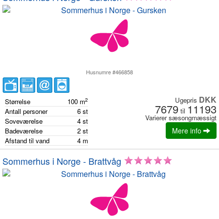
Husnumre #466858
DKK
Ugepris
2
Størrelse
100
m
7679
11193
til
Antall personer
6
st
Varierer sæsongmæssigt
Soveværelse
4
st
Mere info
Badeværelse
2
st
Afstand til vand
4
m
Sommerhus i Norge - Brattvåg