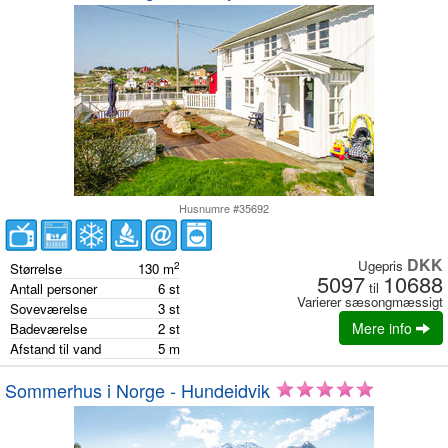
Husnumre #35692
DKK
Ugepris
2
Størrelse
130
m
5097
10688
til
Antall personer
6
st
Varierer sæsongmæssigt
Soveværelse
3
st
Mere info
Badeværelse
2
st
Afstand til vand
5
m
Sommerhus i Norge - Hundeidvik