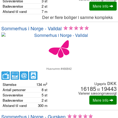
Soveværelse
3
st
Mere info
Badeværelse
2
st
Afstand til vand
7
m
Der er flere boliger i samme kompleks
Sommerhus i Norge - Valldal
Husnumre #466842
DKK
Ugepris
2
Størrelse
134
m
16185
19443
til
Antall personer
8
st
Varierer sæsongmæssigt
Soveværelse
5
st
Mere info
Badeværelse
2
st
Afstand til vand
300
m
Sommerhus i Norge - Gursken