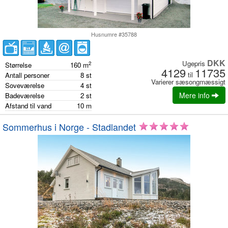
Husnumre #35788
DKK
Ugepris
2
Størrelse
160
m
4129
11735
til
Antall personer
8
st
Varierer sæsongmæssigt
Soveværelse
4
st
Mere info
Badeværelse
2
st
Afstand til vand
10
m
Sommerhus i Norge - Stadlandet