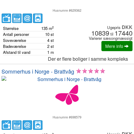
Husnumre #629362
DKK
Ugepris
2
Størrelse
135
m
10839
17440
til
Antall personer
10
st
Varierer sæsongmæssigt
Soveværelse
4
st
Mere info
Badeværelse
2
st
Afstand til vand
1
m
Der er flere boliger i samme kompleks
Sommerhus i Norge - Brattvåg
Husnumre #698579
DKK
2