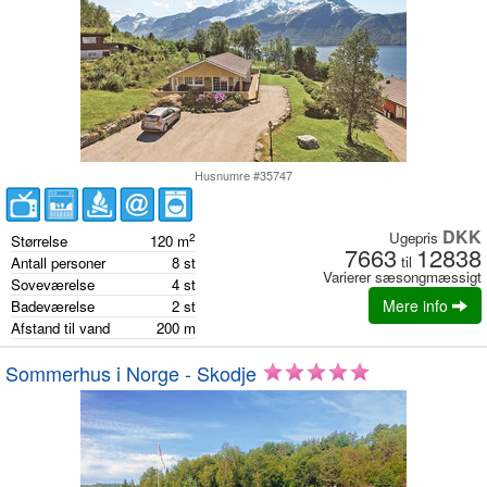
Husnumre #35747
DKK
Ugepris
2
Størrelse
120
m
7663
12838
til
Antall personer
8
st
Varierer sæsongmæssigt
Soveværelse
4
st
Mere info
Badeværelse
2
st
Afstand til vand
200
m
Sommerhus i Norge - Skodje