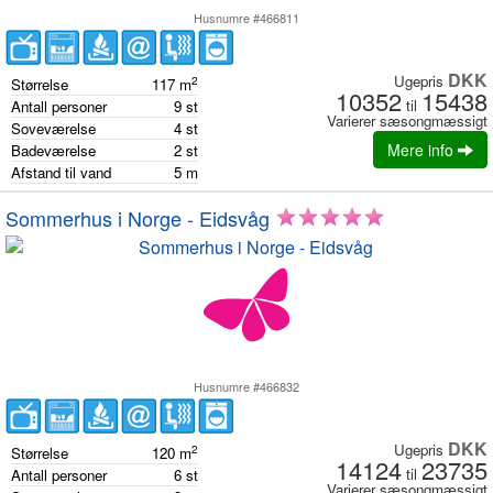
Husnumre #466811
DKK
Ugepris
2
Størrelse
117
m
10352
15438
til
Antall personer
9
st
Varierer sæsongmæssigt
Soveværelse
4
st
Mere info
Badeværelse
2
st
Afstand til vand
5
m
Sommerhus i Norge - Eidsvåg
Husnumre #466832
DKK
Ugepris
2
Størrelse
120
m
14124
23735
til
Antall personer
6
st
Varierer sæsongmæssigt