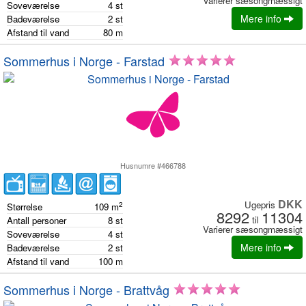
Varierer sæsongmæssigt
Soveværelse
4
st
Mere info
Badeværelse
2
st
Afstand til vand
80
m
Sommerhus i Norge - Farstad
Husnumre #466788
DKK
Ugepris
2
Størrelse
109
m
8292
11304
til
Antall personer
8
st
Varierer sæsongmæssigt
Soveværelse
4
st
Mere info
Badeværelse
2
st
Afstand til vand
100
m
Sommerhus i Norge - Brattvåg