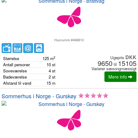
Husnumre #466810
DKK
Ugepris
2
Størrelse
125
m
9650
15105
til
Antall personer
10
st
Varierer sæsongmæssigt
Soveværelse
4
st
Mere info
Badeværelse
2
st
Afstand til vand
15
m
Sommerhus i Norge - Gurskøy