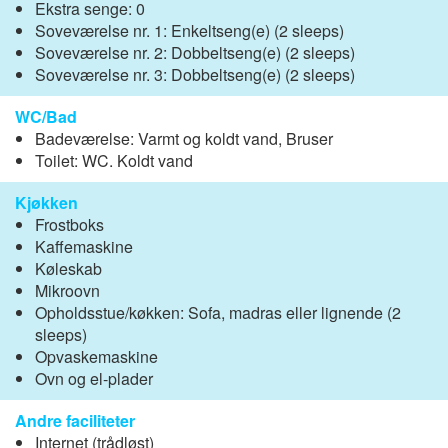
Ekstra senge: 0
Soveværelse nr. 1: Enkeltseng(e) (2 sleeps)
Soveværelse nr. 2: Dobbeltseng(e) (2 sleeps)
Soveværelse nr. 3: Dobbeltseng(e) (2 sleeps)
WC/Bad
Badeværelse: Varmt og koldt vand, Bruser
Toilet: WC. Koldt vand
Kjøkken
Frostboks
Kaffemaskine
Køleskab
Mikroovn
Opholdsstue/køkken: Sofa, madras eller lignende (2
sleeps)
Opvaskemaskine
Ovn og el-plader
Andre faciliteter
Internet (trådløst)