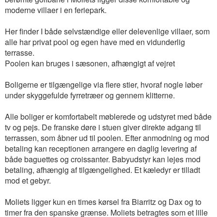
moderne villaer i en feriepark.
Her finder I både selvstændige eller delevenlige villaer, som
alle har privat pool og egen have med en vidunderlig
terrasse.
Poolen kan bruges i sæsonen, afhængigt af vejret
Boligerne er tilgængelige via flere stier, hvoraf nogle løber
under skyggefulde fyrretræer og gennem klitterne.
Alle boliger er komfortabelt møblerede og udstyret med både
tv og pejs. De franske døre i stuen giver direkte adgang til
terrassen, som åbner ud til poolen. Efter anmodning og mod
betaling kan receptionen arrangere en daglig levering af
både baguettes og croissanter. Babyudstyr kan lejes mod
betaling, afhængig af tilgængelighed. Et kæledyr er tilladt
mod et gebyr.
Moliets ligger kun en times kørsel fra Biarritz og Dax og to
timer fra den spanske grænse. Moliets betragtes som et lille