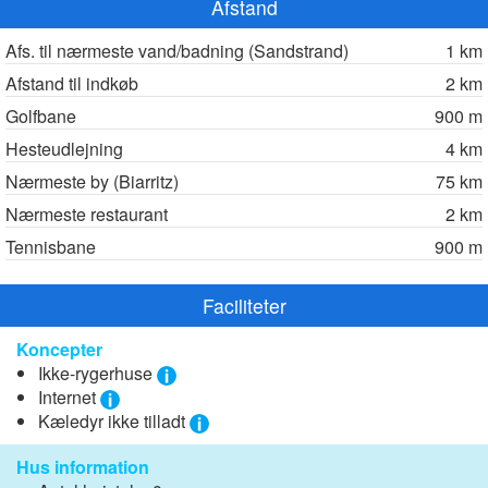
Afstand
Afs. til nærmeste vand/badning (Sandstrand)
1 km
Afstand til indkøb
2 km
Golfbane
900 m
Hesteudlejning
4 km
Nærmeste by (Biarritz)
75 km
Nærmeste restaurant
2 km
Tennisbane
900 m
Faciliteter
Koncepter
Ikke-rygerhuse
Internet
Kæledyr ikke tilladt
Hus information