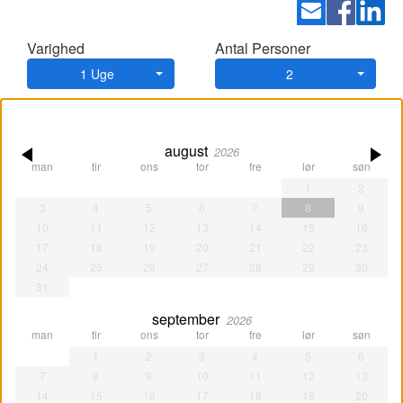
Varighed
Antal Personer
1 Uge
2
august
2026
man
tir
ons
tor
fre
lør
søn
1
2
3
4
5
6
7
8
9
10
11
12
13
14
15
16
17
18
19
20
21
22
23
24
25
26
27
28
29
30
31
september
2026
man
tir
ons
tor
fre
lør
søn
1
2
3
4
5
6
7
8
9
10
11
12
13
14
15
16
17
18
19
20