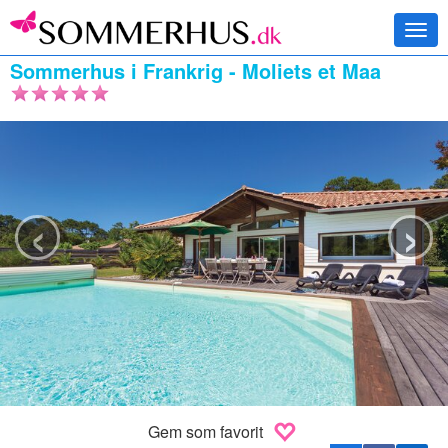
Togg
navi
Sommerhus i Frankrig - Moliets et Maa
‹
›
Gem som favorit