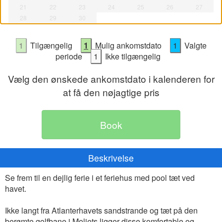
21
22
23
24
25
26
27
28
29
30
1
Tilgængelig
1
Mulig ankomstdato
1
Valgte
periode
1
Ikke tilgængelig
Vælg den ønskede ankomstdato i kalenderen for
at få den nøjagtige pris
Beskrivelse
Se frem til en dejlig ferie i et feriehus med pool tæt ved
havet.
Ikke langt fra Atlanterhavets sandstrande og tæt på den
berømte golfbane i Moliets ligger disse komfortable og